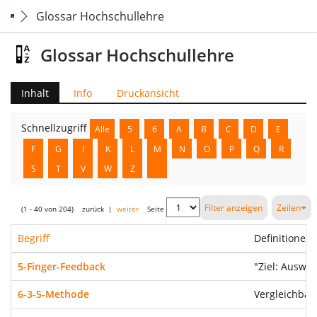
Glossar Hochschullehre
Glossar Hochschullehre
Inhalt
Info
Druckansicht
Schnellzugriff
Alle
5
6
A
B
C
D
E
F
G
I
K
L
M
N
O
P
Q
R
S
T
V
W
Z
Filter anzeigen
Zeilen
(1 - 40 von 204)
zurück
|
weiter
Seite
Begriff
Definitionen
5-Finger-Feedback
"Ziel: Auswe
6-3-5-Methode
Vergleichbar