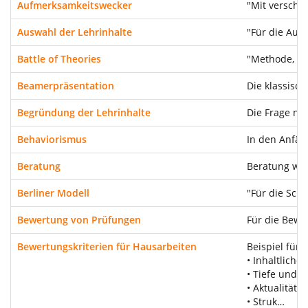
Aufmerksamkeitswecker
"Mit verschi
Auswahl der Lehrinhalte
"Für die Aus
Battle of Theories
"Methode, um
Beamerpräsentation
Die klassisc
Begründung der Lehrinhalte
Die Frage na
Behaviorismus
In den Anfän
Beratung
Beratung wir
Berliner Modell
"Für die Schu
Bewertung von Prüfungen
Für die Bewe
Bewertungskriterien für Hausarbeiten
Beispiel für
• Inhaltliche
• Tiefe und 
• Aktualität
• Struk…