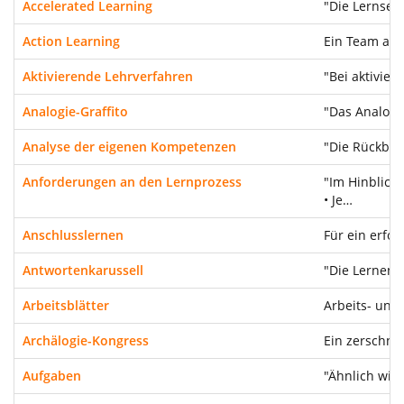
Accelerated Learning
"Die Lernseq
Action Learning
Ein Team arb
Aktivierende Lehrverfahren
"Bei aktivier
Analogie-Graffito
"Das Analogie
Analyse der eigenen Kompetenzen
"Die Rückbes
Anforderungen an den Lernprozess
"Im Hinblick
• Je…
Anschlusslernen
Für ein erfo
Antwortenkarussell
"Die Lernend
Arbeitsblätter
Arbeits- und
Archälogie-Kongress
Ein zerschni
Aufgaben
"Ähnlich wie