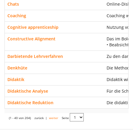
Chats
Online-Disku
Coaching
Coaching wir
Cognitive apprenticeship
Nutzung von 
Constructive Alignment
Das im Bolog
• Beabsichtig
Darbietende Lehrverfahren
Zu den darbi
Denkhüte
Die Methode 
Didaktik
Didaktik wir
Didaktische Analyse
Für die Schul
Didaktische Reduktion
Die didaktisc
(1 - 40 von 204)
zurück
|
weiter
Seite