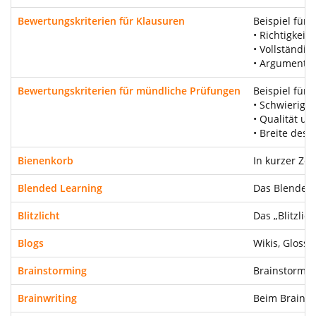
Bewertungskriterien für Klausuren
Beispiel für 
• Richtigkeit 
• Vollständigk
• Argumentat
Bewertungskriterien für mündliche Prüfungen
Beispiel für
• Schwierigk
• Qualität u
• Breite des
Bienenkorb
In kurzer Ze
Blended Learning
Das Blended 
Blitzlicht
Das „Blitzlic
Blogs
Wikis, Gloss
Brainstorming
Brainstormin
Brainwriting
Beim Brainwr