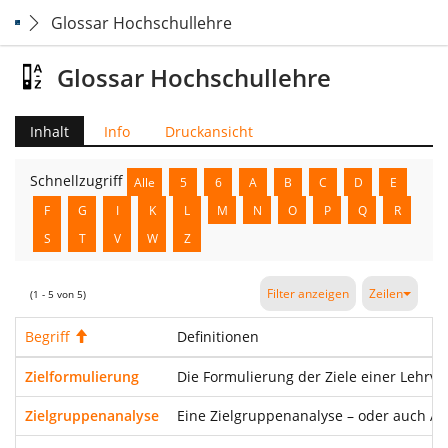
Glossar Hochschullehre
Glossar Hochschullehre
Inhalt
Info
Druckansicht
Schnellzugriff
Alle
5
6
A
B
C
D
E
F
G
I
K
L
M
N
O
P
Q
R
S
T
V
W
Z
Filter anzeigen
Zeilen
(1 - 5 von 5)
Begriff
Aufsteigend
Definitionen
Zielformulierung
Die Formulierung der Ziele einer Lehrve
Zielgruppenanalyse
Eine Zielgruppenanalyse – oder auch Ad